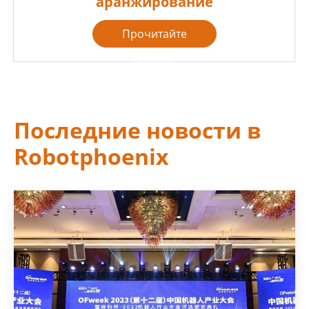
аранжирование
Прочитайте
больше

Последние новости в
Robotphoenix