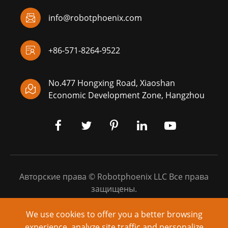

info@robotphoenix.com

+86-571-8264-9522
No.477 Hongxing Road, Xiaoshan

Economic Development Zone, Hangzhou
Авторские права ©
Robotphoenix LLC
Все права
защищены.
Карта сайта
|
Политика конфиденциальности
We use cookies to offer you a better browsing
experience, analyze site traffic and personalize
Питание от: yinqingli.com