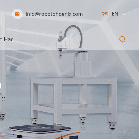
EN
info@robotphoenix.com



т Нас
а