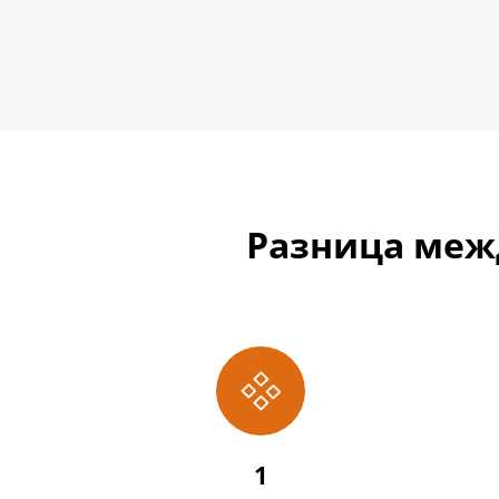
Разница меж

1