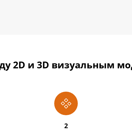
ду 2D и 3D визуальным мо

2