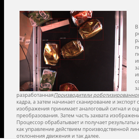
В
р
р
п
п
и
з
и
с
з
разработанная
Производители роботизированно
кадра, а затем начинает сканирование и экспорт 
изображения принимает аналоговый сигнал и оц
преобразования. Затем часть захвата изображен
Процессор обрабатывает и получает результаты и
как управление действием производственной ли
отклонения движения и так далее.