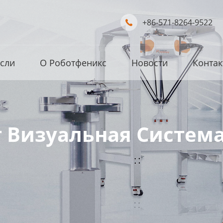
+86-571-8264-9522

сли
О Роботфеникс
Новости
Контак
 Визуальная Систем