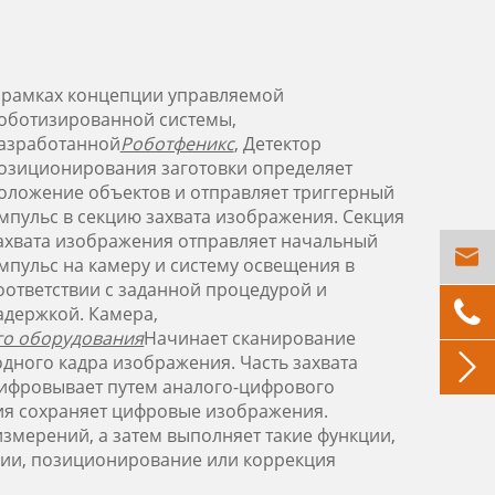
 рамках концепции управляемой
оботизированной системы,
азработанной
Роботфеникс
, Детектор
озиционирования заготовки определяет
оложение объектов и отправляет триггерный
мпульс в секцию захвата изображения. Секция
ахвата изображения отправляет начальный

мпульс на камеру и систему освещения в
оответствии с заданной процедурой и

адержкой. Камера,
го оборудования
Начинает сканирование
одного кадра изображения. Часть захвата

ифровывает путем аналого-цифрового
ия сохраняет цифровые изображения.
змерений, а затем выполняет такие функции,
нии, позиционирование или коррекция