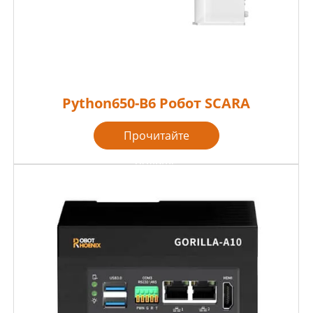
Python650-B6 Робот SCARA
Прочитайте
больше
