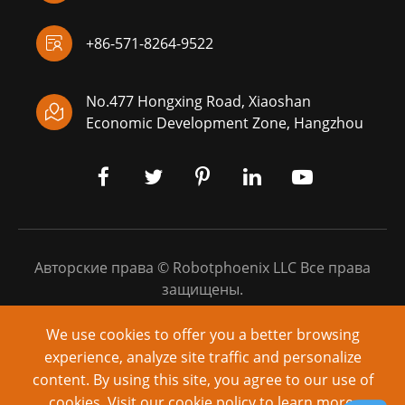

+86-571-8264-9522
No.477 Hongxing Road, Xiaoshan

Economic Development Zone, Hangzhou
Авторские права ©
Robotphoenix LLC
Все права
защищены.
Карта сайта
|
Политика конфиденциальности
We use cookies to offer you a better browsing
experience, analyze site traffic and personalize
Питание от: yinqingli.com
content. By using this site, you agree to our use of
cookies. Visit our
cookie policy
to learn more.